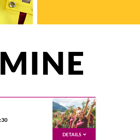
RMINE
:
30
DETAILS