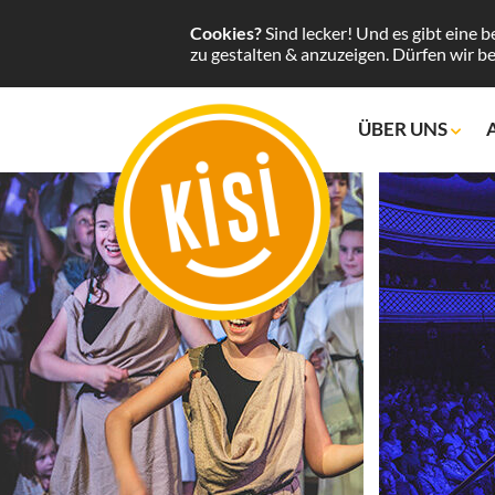
Cookies?
Sind lecker! Und es gibt eine b
zu gestalten & anzuzeigen. Dürfen wir be
ÜBER UNS
Mission
Geschichte
KISI in Bild & T
KISIHAUS
KISI-Feldbahn
Lokal & Interna
Sichere Umgeb