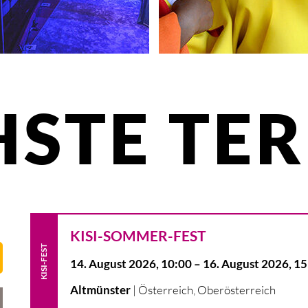
KISI-Feste
Fit & Dance
Online-Gebet
KISI-Musical-DAYS
KISI-Fest
KISI einladen
KISI Musical Academy
KISI-Sommer-Fest
KISI-Gruppe starten
STE TE
KISI-SOMMER-FEST
KISI-FEST
14
.
August
2026
,
10
:
00
–
16
.
August
2026
,
15
|
Österreich
,
Oberösterreich
Altmünster