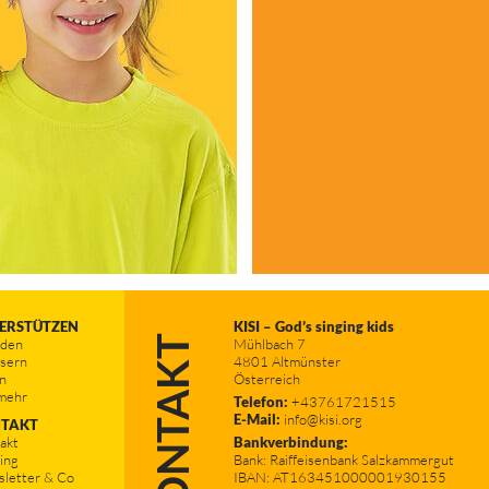
ERSTÜTZEN
KISI – God’s singing kids
KONTAKT
nden
Mühlbach 7
sern
4801 Altmünster
n
Österreich
mehr
Telefon:
+43761721515
E-Mail:
info@kisi.org
TAKT
akt
Bankverbindung:
ing
Bank: Raiffeisenbank Salzkammergut
letter & Co
IBAN: AT163451000001930155