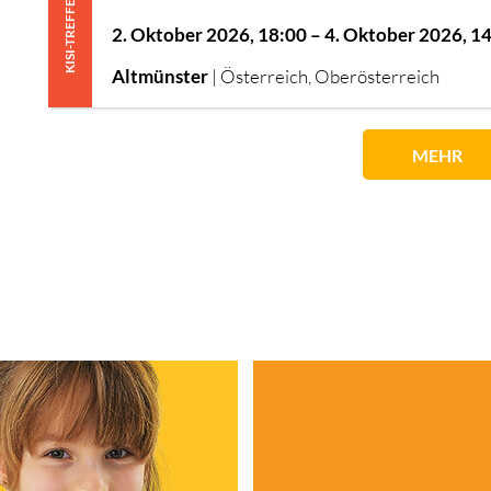
KISI-TREFFEN
4801
Altmünster
info@kisi.at
2
.
Oktober
2026
,
18
:
00
–
4
.
Oktober
2026
,
1
|
Österreich
,
Oberösterreich
Altmünster
Adresse
Kontakt
KISIHAUS
KISI-Büro
MEHR
Mühlbach 7
+43 7617 21515
4801
Altmünster
info@kisi.at