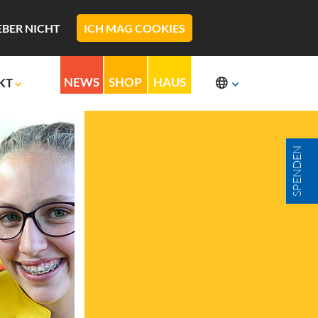
EBER NICHT
ICH MAG COOKIES
NEWS
SHOP
HAUS
KT
t
Deutsch
SPENDEN
g
English
ter & Co
Vlaams
erial
Español
ren & Partner