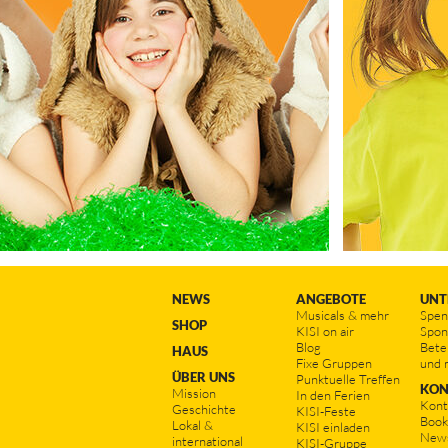
NEWS
ANGEBOTE
UNT
Musicals & mehr
Spe
SHOP
KISI on air
Spon
Blog
Bete
HAUS
Fixe Gruppen
und 
ÜBER UNS
Punktuelle Treffen
KON
Mission
In den Ferien
Kont
Geschichte
KISI-Feste
Book
Lokal &
KISI einladen
News
international
KISI-Gruppe